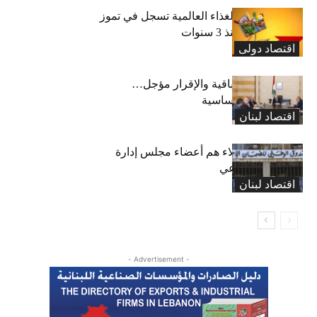
“الفاو”: أسعار الغذاء العالمية تسجل في تموز
أعلى مستوى منذ 3 سنوات
اقتصاد دولی
رسوم النفايات باقية والإقرار مؤجل…
واستثناء لمواد أساسية
اقتصاد لبنان
بعد 19 عاماً: هؤلاء هم أعضاء مجلس إدارة
الضمان الاجتماعي
اقتصاد لبنان
- Advertisement -