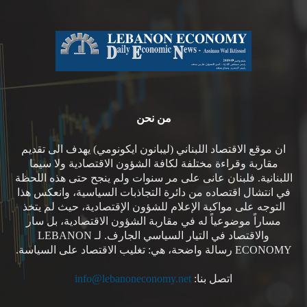
من نحن
ان موقع الاقتصاد اللبناني (ليبانون ايكونومي) يهدف الى تقديم
مقاربة وقراءة مختلفة لكافة الشؤون الاقتصادية ولا سيما
اللبنانية. فلبنان عانى على مر سنوات ولم ينجح حتى هذه اللحظة
في انتشال اقتصاده من دائرة التجاذبات السياسية، وانعكس هذا
التوجه على مواكبة الإعلام للشؤون الإقتصادية، حيث لم يتخذ
مساراً موضوعياً له في مقاربة الشؤون الاقتصادية، بل سار
والاقتصاد في التيار السياسي الجارف. لـ LEBANON
ECONOMY رسالة واضحة، هي: تغليب الاقتصاد على السياسة.
اتصل بنا:
info@lebanoneconomy.net