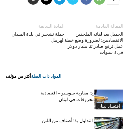
المقالة القادمة
المادة السابقة
الجميل بعد لقائه الملحقين
حملة تشجير في بلدة الميدان
الاقتصاديين: لضرورة وضع خطة
الهرمل
عمل ترفع صادراتنا مليار دولار
في 3 سنوات
المواد ذات الصلة
أكثر من مؤلف
التضخم المستورد: مقاربة سوسيو – اقتصادية
لارتفاع أسعار المحروقات في لبنان
اقتصاد لبنان
«الاقتصاد» تعلّق التداول بـ9 أصناف من اللبن
واللبنة