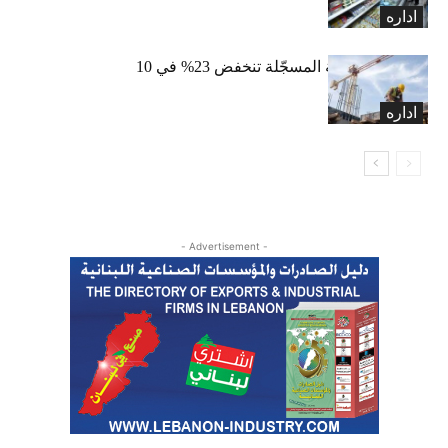
اداره
الرخص العقارية المسجّلة تنخفض 23% في 10
أشهر
اداره
- Advertisement -