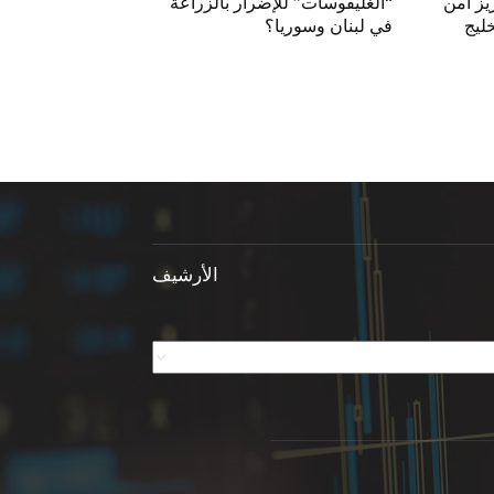
يز أمن
“الغليفوسات” للإضرار بالزراعة
خليج
في لبنان وسوريا؟
الأرشيف