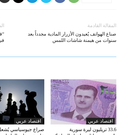
المقالة القادمة
الم
صناع الهواتف يُعيدون الأزرار المادية مجدداً بعد
“ف
سنوات من هيمنة شاشات اللمس
في 
اقتصاد عربي
اقتصاد عربي
33.6 تريليون ليرة سورية
صراع جيوسياسي يُشعل