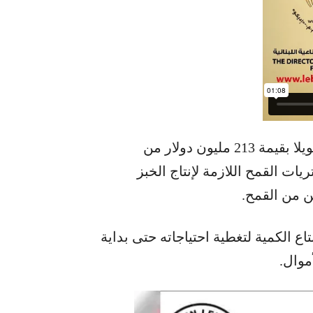
أعلنت وزارة التموين في بيان أن مصر وفرت تمويلا بقيمة 213 مليون دولار من
يات القمح اللازمة لإنتاج الخبز
تاع الكمية لتغطية احتياجاته حتى بداية
موال.