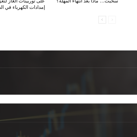
سُحبت… ماذا بعد انتهاء المهلة؟
على توربينات الغاز لتعز
إمدادات الكهرباء في ال