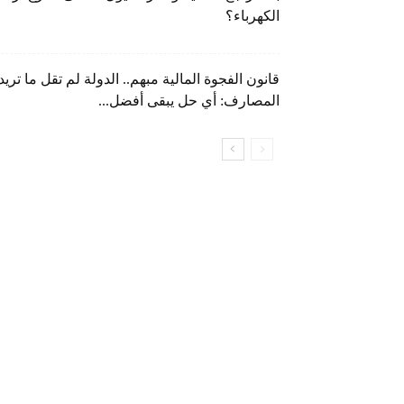
الكهرباء؟
قانون الفجوة المالية مبهم.. الدولة لم تقل ما تريد
المصارف: أي حل يبقى أفضل...