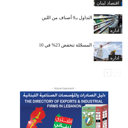
اقتصاد لبنان
«الاقتصاد» تعلّق التداول بـ9 أصناف من اللبن
واللبنة
اداره
الرخص العقارية المسجّلة تنخفض 23% في 10
أشهر
اداره
- Advertisement -