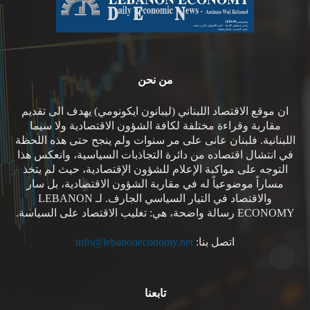
من نحن
ان موقع الاقتصاد اللبناني (ليبانون ايكونومي) يهدف الى تقديم
مقاربة وقراءة مختلفة لكافة الشؤون الاقتصادية ولا سيما
اللبنانية. فلبنان عانى على مر سنوات ولم ينجح حتى هذه اللحظة
في انتشال اقتصاده من دائرة التجاذبات السياسية، وانعكس هذا
التوجه على مواكبة الإعلام للشؤون الإقتصادية، حيث لم يتخذ
مساراً موضوعياً له في مقاربة الشؤون الاقتصادية، بل سار
والاقتصاد في التيار السياسي الجارف. لـ LEBANON
ECONOMY رسالة واضحة، هي: تغليب الاقتصاد على السياسة.
اتصل بنا:
info@lebanoneconomy.net
تابعنا