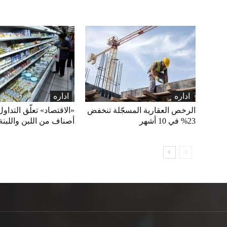
اداره
اداره
الرخص العقارية المسجّلة تنخفض
23% في 10 أشهر
أصناف من اللبن واللبنة