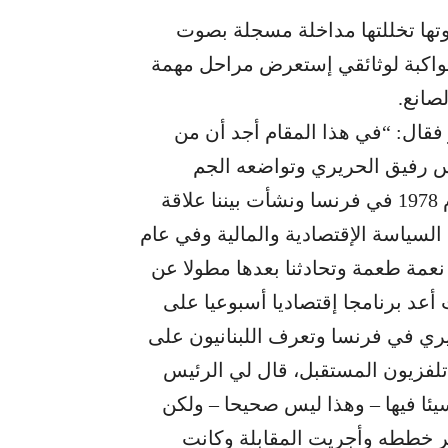
تها تخللتها مداخلة مسجلة بصوت
اكبة لوثائقي إستعرض مراحل مهمة
صانع.
فقال: “في هذا المقام أجد أن من
 رفيق الحريري وتواضعه الجم
وقبوله للنقد، وقد كانت بداية معرفتي به في عام 1978 في فرنسا ونشأت بيننا علاقة
السياسة الإقتصادية والمالية وفي عام
ير نعمة طعمة وتحادثنا بعدها مطولا عن
 أعد برنامجا إقتصاديا أسبوعيا على
يري في فرنسا وتعرف اللبنانيون على
س الحريري، وفي عام 1995 وعلى تلفزيون المستقبل، قال لي الرئيس
لة وأنا كنت سيئا فيها – وهذا ليس صحيحا – ولكن
ر خططه وأجريت المقابلة وكانت