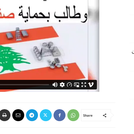
ن
Share