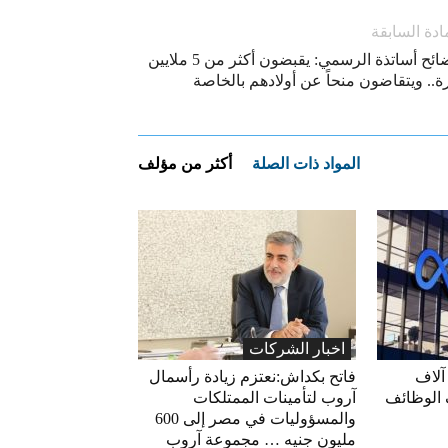
ادة السابقة
فضائح أساتذة الرسمي: يقبضون أكثر من 5 ملايين
ة.. ويتقاضون منحاً عن أولادهم بالخاصة
المواد ذات الصلة
أكثر من مؤلف
اخبار الشركات
آلاف
فاتح بكداش:نعتزم زيادة رأسمال
 الوظائف
آروب لتأمينات الممتلكات
والمسؤوليات في مصر إلى 600
مليون جنيه … مجموعة آروب