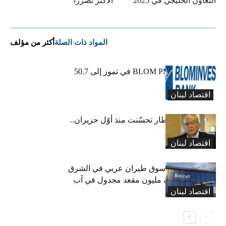
التعاون الخليجي في 2025
الأكثر تضرراً
المواد ذات الصلة
أكثر من مؤلف
ارتفاع مؤشر BLOM PMI في تموز إلى 50.7
نقطة
اقتصاد لبنان
عبود: حركة المطار تحسّنت منذ أوّل حزيران..
ولكن
اقتصاد لبنان
لبنان ثامن أكبر سوق طيران عربي في الشرق
الأوسط… نصف مليون مقعد مجدول في آب
اقتصاد لبنان
(انفوغراف)