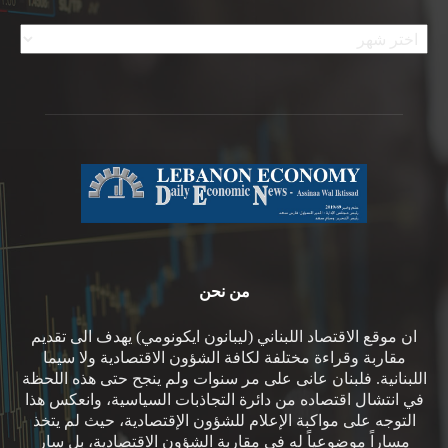
الأرشيف
من نحن
ان موقع الاقتصاد اللبناني (ليبانون ايكونومي) يهدف الى تقديم
مقاربة وقراءة مختلفة لكافة الشؤون الاقتصادية ولا سيما
اللبنانية. فلبنان عانى على مر سنوات ولم ينجح حتى هذه اللحظة
في انتشال اقتصاده من دائرة التجاذبات السياسية، وانعكس هذا
التوجه على مواكبة الإعلام للشؤون الإقتصادية، حيث لم يتخذ
مساراً موضوعياً له في مقاربة الشؤون الاقتصادية، بل سار