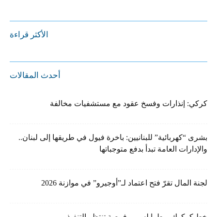
الأكثر قراءة
أحدث المقالات
كركي: إنذارات وفسخ عقود مع مستشفيات مخالفة
بشرى “كهربائية” للبنانيين: باخرة فيول في طريقها إلى لبنان..
والإدارات العامة تبدأ بدفع متوجباتها
لجنة المال تقرّ فتح اعتماد لـ”أوجيرو” في موازنة 2026
خط كركوك – طرابلس… فرصة تنتظر التنفيذ