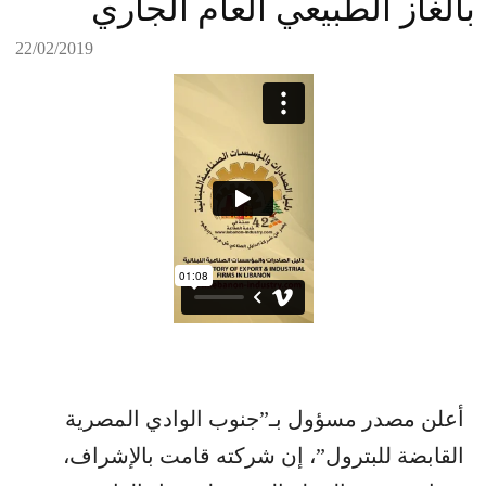
بالغاز الطبيعي العام الجاري
22/02/2019
أعلن مصدر مسؤول بـ”جنوب الوادي ال​مصر​ية
القابضة للبترول”، إن شركته قامت بالإشراف،