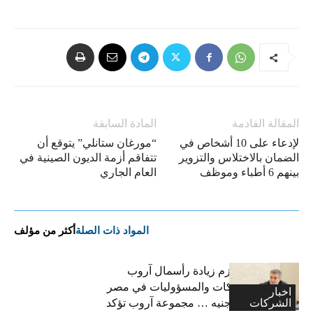
المقالة القادمة
المادة السابقة
لإدعاء على 10 أشخاص في
“مورغان ستانلي” يتوقع أن
الضمان بالاختلاس والتزوير
تتفاقم أزمة الديون الصينية في
بينهم 6 أطباء وموظف
العام الجاري
المواد ذات الصلة
أكثر من مؤلف
فاتح بكداش:نعتزم زيادة رأسمال آروب
لتأمينات الممتلكات والمسؤوليات في مصر
اخبار
الشركات
إلى 600 مليون جنيه … مجموعة آروب تؤكد