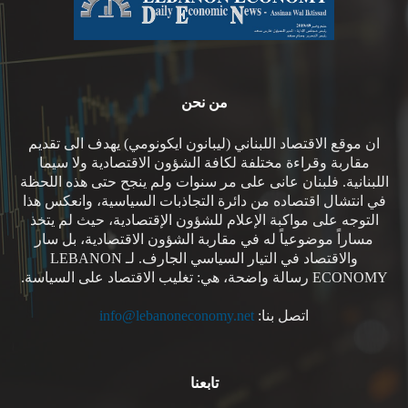
من نحن
ان موقع الاقتصاد اللبناني (ليبانون ايكونومي) يهدف الى تقديم
مقاربة وقراءة مختلفة لكافة الشؤون الاقتصادية ولا سيما
اللبنانية. فلبنان عانى على مر سنوات ولم ينجح حتى هذه اللحظة
في انتشال اقتصاده من دائرة التجاذبات السياسية، وانعكس هذا
التوجه على مواكبة الإعلام للشؤون الإقتصادية، حيث لم يتخذ
مساراً موضوعياً له في مقاربة الشؤون الاقتصادية، بل سار
والاقتصاد في التيار السياسي الجارف. لـ LEBANON
ECONOMY رسالة واضحة، هي: تغليب الاقتصاد على السياسة.
اتصل بنا:
info@lebanoneconomy.net
تابعنا