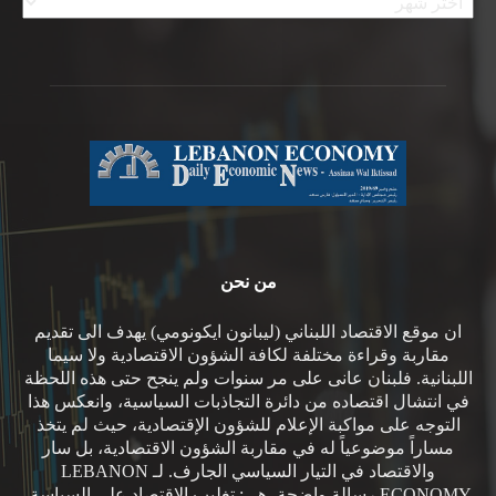
من نحن
ان موقع الاقتصاد اللبناني (ليبانون ايكونومي) يهدف الى تقديم
مقاربة وقراءة مختلفة لكافة الشؤون الاقتصادية ولا سيما
اللبنانية. فلبنان عانى على مر سنوات ولم ينجح حتى هذه اللحظة
في انتشال اقتصاده من دائرة التجاذبات السياسية، وانعكس هذا
التوجه على مواكبة الإعلام للشؤون الإقتصادية، حيث لم يتخذ
مساراً موضوعياً له في مقاربة الشؤون الاقتصادية، بل سار
والاقتصاد في التيار السياسي الجارف. لـ LEBANON
ECONOMY رسالة واضحة، هي: تغليب الاقتصاد على السياسة.