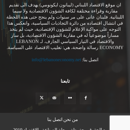
ان موقع الاقتصاد اللبناني (ليبانون ايكونومي) يهدف الى تقديم
مقاربة وقراءة مختلفة لكافة الشؤون الاقتصادية ولا سيما
اللبنانية. فلبنان عانى على مر سنوات ولم ينجح حتى هذه اللحظة
في انتشال اقتصاده من دائرة التجاذبات السياسية، وانعكس هذا
التوجه على مواكبة الإعلام للشؤون الإقتصادية، حيث لم يتخذ
مساراً موضوعياً له في مقاربة الشؤون الاقتصادية، بل سار
والاقتصاد في التيار السياسي الجارف. لـ LEBANON
ECONOMY رسالة واضحة، هي: تغليب الاقتصاد على السياسة.
اتصل بنا:
info@lebanoneconomy.net
تابعنا
من نحن
اتصل بنا
© جميع الحقوق محفوظة -مجلة الصناعة والاقتصاد 2019