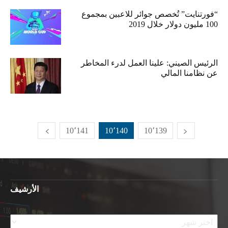
“فورتنايت” تُخصص جوائر للاعبين بمجموع
100 مليون دولار خلال 2019
الرئيس الصيني: علينا العمل لدرء المخاطر
عن نظامنا المالي
10٬141
10٬140
10٬139
الأرشيف
الأرشيف