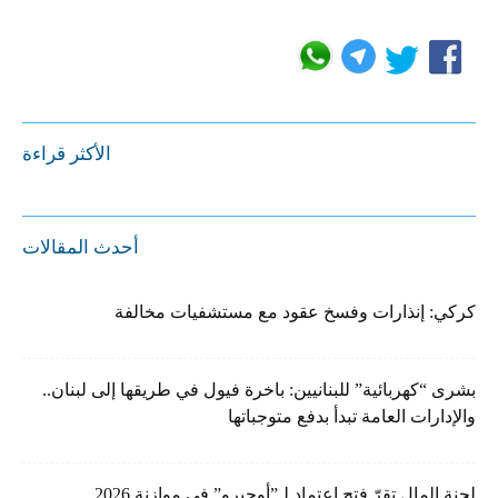
الأكثر قراءة
أحدث المقالات
كركي: إنذارات وفسخ عقود مع مستشفيات مخالفة
بشرى “كهربائية” للبنانيين: باخرة فيول في طريقها إلى لبنان..
والإدارات العامة تبدأ بدفع متوجباتها
لجنة المال تقرّ فتح اعتماد لـ”أوجيرو” في موازنة 2026