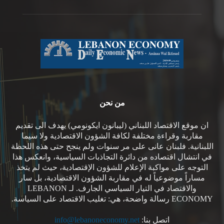
من نحن
ان موقع الاقتصاد اللبناني (ليبانون ايكونومي) يهدف الى تقديم
مقاربة وقراءة مختلفة لكافة الشؤون الاقتصادية ولا سيما
اللبنانية. فلبنان عانى على مر سنوات ولم ينجح حتى هذه اللحظة
في انتشال اقتصاده من دائرة التجاذبات السياسية، وانعكس هذا
التوجه على مواكبة الإعلام للشؤون الإقتصادية، حيث لم يتخذ
مساراً موضوعياً له في مقاربة الشؤون الاقتصادية، بل سار
والاقتصاد في التيار السياسي الجارف. لـ LEBANON
ECONOMY رسالة واضحة، هي: تغليب الاقتصاد على السياسة.
اتصل بنا:
info@lebanoneconomy.net