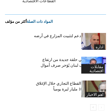
القطاعات الاقتصادية
المواد ذات الصلة
أكثر من مؤلف
مشاريع وبرامج دعم لتثبيت المزارع في أرضه
اداره
بحصلي: دخلنا في حلقة جديدة من ارتفاع
الأسعار ومصرف لبنان يُؤخر صرف أموال
مقابلات
اقتصادية
الدعم
شماس: خسائر القطاع التجاري خلال الإغلاق
قد لا تقل عن 100 مليار ليرة يومياً
اهم الاخبار