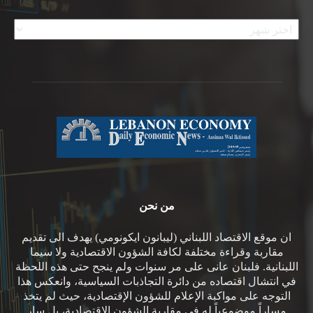
الأرشيف
من نحن
ان موقع الاقتصاد اللبناني (ليبانون ايكونومي) يهدف الى تقديم
مقاربة وقراءة مختلفة لكافة الشؤون الاقتصادية ولا سيما
اللبنانية. فلبنان عانى على مر سنوات ولم ينجح حتى هذه اللحظة
في انتشال اقتصاده من دائرة التجاذبات السياسية، وانعكس هذا
التوجه على مواكبة الإعلام للشؤون الإقتصادية، حيث لم يتخذ
مساراً موضوعياً له في مقاربة الشؤون الاقتصادية، بل سار