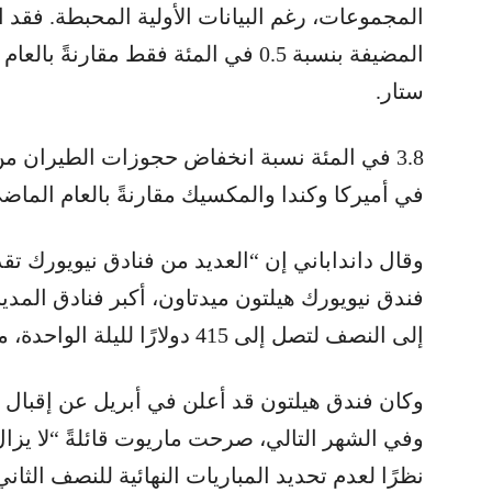
المجموعات، رغم البيانات الأولية المحبطة. فقد
المضيفة بنسبة 0.5 في المئة فقط مقارن
ستار.
3.8 في المئة نسبة انخفاض حجوزات الطيران م
في أميركا وكندا والمكسيك مقارنةً بالعام الماض
وقال دانداباني إن “العديد من فنادق نيويورك ت
فندق نيويورك هيلتون ميدتاون، أكبر فنادق المد
إلى النصف لتصل إلى 415 دولارًا لليلة الواحدة، مقارنةً بالأسعار المعلنة في ديسمبر.”
وكان فندق هيلتون قد أعلن في أبريل عن إقبال ق
وفي الشهر التالي، صرحت ماريوت قائلةً “لا يزال
نظرًا لعدم تحديد المباريات النهائية للنصف الثان