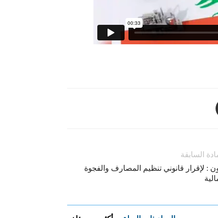
ادة السابقة
ن : لإقرار قانوني تنظيم المصارف والفجوة
الية