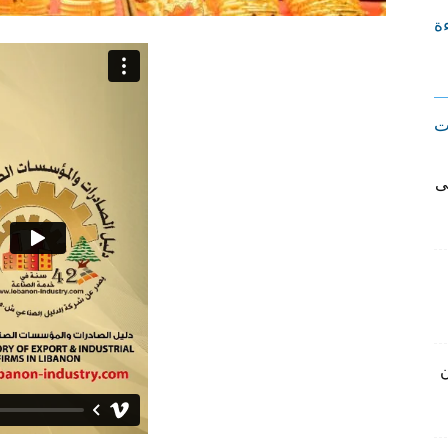
ءة
ت
ى
ن