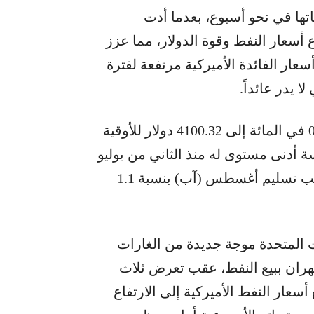
تها في نحو أسبوع، بعدما أدت
 أسعار النفط وقوة الدولار، مما عزز
ار الفائدة الأميركية مرتفعة لفترة
 يدر عائداً.
وانخفض الذهب في المعاملات الفورية بنسبة 0.1 في المائة إلى 4100.32 دولار للأوقية
أدنى مستوى له منذ الثاني من يوليو
(تموز). كما تراجعت العقود الآجلة الأميركية للذهب تسليم أغسطس (آب) بنسبة 1.1
المتحدة موجة جديدة من الغارات
ران ببيع النفط، عقب تعرض ثلاث
عار النفط الأميركية إلى الارتفاع