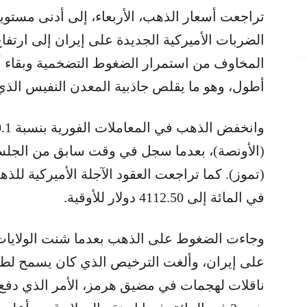
تراجعت أسعار الذهب، الأربعاء، إلى أدنى مستويا
الضربات الأميركية الجديدة على إيران إلى ارتفاع
المخاوف من استمرار الضغوط التضخمية وبقاء أسع
أطول، وهو ما يقلص جاذبية المعدن النفيس الذي لا
(الأونصة)، بعدما سجل في وقت سابق من الجلسة 
في المائة إلى 4112.50 دولار للأوقية.
وجاءت الضغوط على الذهب بعدما شنت الولايات 
على إيران، وألغت الترخيص الذي كان يسمح لطه
ناقلات لهجمات في مضيق هرمز، الأمر الذي دفع أس