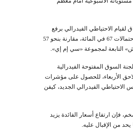
على مستوياته الأسبوعية أمام معظم
لقيام الاحتياطي الفيدرالي برفع
أسعار الفائدة في سبتمبر (أيلول)، إذ تجاوزت الاحتمالات 67 في المائة، مقارنة بنحو 57
ش» التابعة لمجموعة «سي إم إي».
نة السوق المفتوحة الفيدرالية
ن)، في وقت لاحق الأربعاء، للحصول على مؤشرات
 الاحتياطي الفيدرالي الجديد، كيفن
خم، فإن ارتفاع أسعار الفائدة يزيد
 يحد من الإقبال عليه.