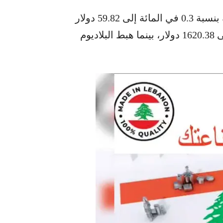
أما المعادن النفيسة الأخرى، فقد تراجعت الفضة بنسبة 0.3 في المائة إلى 59.82 دولار
للأوقية، وانخفض البلاتين بنسبة 1.2 في المائة إلى 1620.38 دولار، بينما هبط البلاديوم