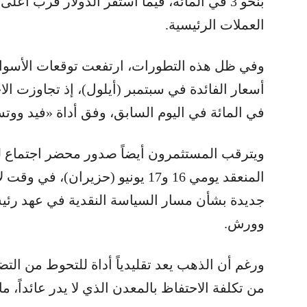
بنحو 3 في المائة، فيما استقر الدولار قرب أ
العملات الرئيسية.
وفي ظل هذه التطورات، ارتفعت توقعات الأسواق 
في المائة في اليوم السابق، وفق أداة «فيد ووت
ويترقب المستثمرون أيضاً صدور محضر اجتماع لج
المنعقد يومي 16 و17 يونيو (حزيرا
جديدة بشأن مسار السياسة النقدية في عهد رئيس
وورش.
ورغم أن الذهب يعد تقليدياً أداة للتحوط من التض
من تكلفة الاحتفاظ بالمعدن الذي لا يدر عائداً، ما