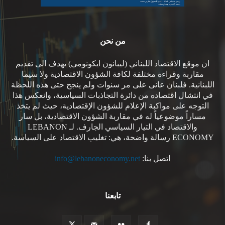
من نحن
ان موقع الاقتصاد اللبناني (ليبانون ايكونومي) يهدف الى تقديم
مقاربة وقراءة مختلفة لكافة الشؤون الاقتصادية ولا سيما
اللبنانية. فلبنان عانى على مر سنوات ولم ينجح حتى هذه اللحظة
في انتشال اقتصاده من دائرة التجاذبات السياسية، وانعكس هذا
التوجه على مواكبة الإعلام للشؤون الإقتصادية، حيث لم يتخذ
مساراً موضوعياً له في مقاربة الشؤون الاقتصادية، بل سار
والاقتصاد في التيار السياسي الجارف. لـ LEBANON
ECONOMY رسالة واضحة، هي: تغليب الاقتصاد على السياسة.
اتصل بنا:
info@lebanoneconomy.net
تابعنا