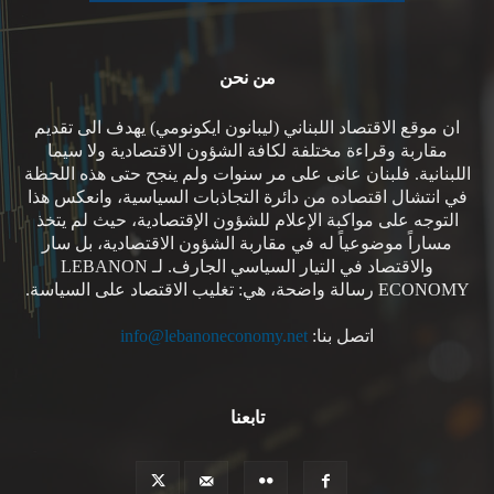
من نحن
ان موقع الاقتصاد اللبناني (ليبانون ايكونومي) يهدف الى تقديم
مقاربة وقراءة مختلفة لكافة الشؤون الاقتصادية ولا سيما
اللبنانية. فلبنان عانى على مر سنوات ولم ينجح حتى هذه اللحظة
في انتشال اقتصاده من دائرة التجاذبات السياسية، وانعكس هذا
التوجه على مواكبة الإعلام للشؤون الإقتصادية، حيث لم يتخذ
مساراً موضوعياً له في مقاربة الشؤون الاقتصادية، بل سار
والاقتصاد في التيار السياسي الجارف. لـ LEBANON
ECONOMY رسالة واضحة، هي: تغليب الاقتصاد على السياسة.
اتصل بنا:
info@lebanoneconomy.net
تابعنا