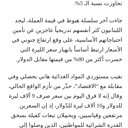
تجاوزت نسبة الـ 5%.
جاءت آخر سلسلة هبوط في قيمة العملة، ليجد
اللبنانيون كثر أنفسهم تدريجياً عاجزين عن تأمين
احتياجاتهم الأساسية، على وقع ارتفاع جنوني في
الأسعار ارتبط أساساً بانهيار سعر الليرة التي
خسرت أكثر من 80% من قيمتها مقابل ​الدولار​.
نقيب مستوردي ​المواد الغذائية​ هاني ​بحصلي​ وفي
مقابلة مع “الاقتصاد”، حذّر من تأزم الواقع الحالي،
وقال إنه لا فرق اليوم بين سعر صرف 9 آلاف ليرة
للدولار و10 آلاف ليرة للدّولار، إذ إن السعرين
مرتفعين وقياسيين، ويحمِلان تبعات كفيلة بسحق
القدرة الشرائية للمواطنين، الذين وصلوا إلى