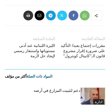
المقالة القادمة
المادة السابقة
مقررات إجتماع بعبدا: التأكيد
الليرة اللبنانية عند أدنى
على ضرورة إقرار مشروع
مستوياتها واستنفار رسمي
قانون الـ”كابيتال كونترول”
لإيجاد حل لأزمة
المواد ذات الصلة
أكثر من مؤلف
مشاريع وبرامج دعم لتثبيت المزارع في أرضه
اداره