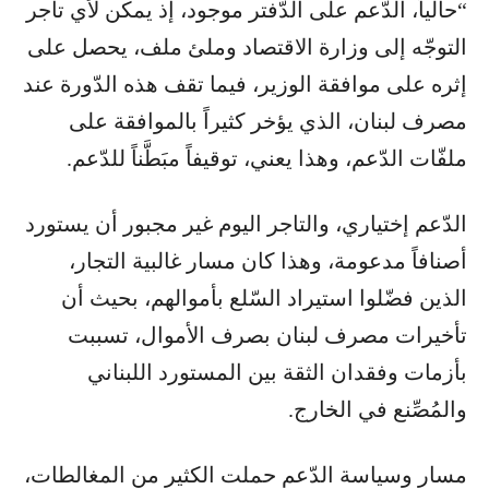
“حالياً، الدّعم على الدّفتر موجود، إذ يمكن لأي تاجر
التوجّه إلى وزارة الاقتصاد وملئ ملف، يحصل على
إثره على موافقة الوزير، فيما تقف هذه الدّورة عند
​مصرف لبنان​، الذي يؤخر كثيراً بالموافقة على
ملفّات الدّعم، وهذا يعني، توقيفاً مبَطَّناً للدّعم.
الدّعم إختياري، والتاجر اليوم غير مجبور أن يستورد
أصنافاً مدعومة، وهذا كان مسار غالبية ​التجار​،
الذين فضّلوا ​استيراد​ السّلع بأموالهم، بحيث أن
تأخيرات مصرف لبنان بصرف الأموال، تسببت
بأزمات وفقدان الثقة بين المستورد اللبناني
والمُصِّنع في الخارج.
مسار وسياسة الدّعم حملت الكثير من المغالطات،