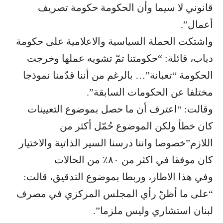
قانوني لا سيما وأن الحكومة حكومة تصريف
أعمال”.
واشتكت الحملة السياسية والاعلامية على حكومة
دياب، قائلة: “حكومتنا تمّ تشويه عملها وخرجت
الحكومة “تعبانة”… بالرغم من أننا قدّمنا نموذجا
مختلفا عن الحكومات السابقة”.
وقالت: “اعترف أن ما حصل بموضوع التعيينات
كان خطأ ولكن الموضوع حُمّل أكثر من
اللازم”خصوصا واننا درسنا السير الذاتية والاختيار
كان موفقا في اكثر من ٨٠٪؜ من الحالات
وفي هذا الاطار، وربطا بموضوع التدقيق، قالت:
“على ما أظنّ رأي المجلس المركزي في مصرف
لبنان استشاري وليس ملزما”.