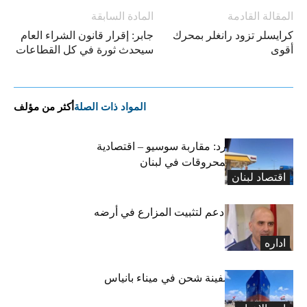
المقالة القادمة
المادة السابقة
كرايسلر تزود رانغلر بمحرك
جابر: إقرار قانون الشراء العام
أقوى
سيحدث ثورة في كل القطاعات
المواد ذات الصلة
أكثر من مؤلف
التضخم المستورد: مقاربة سوسيو – اقتصادية
لارتفاع أسعار المحروقات في لبنان
اقتصاد لبنان
مشاريع وبرامج دعم لتثبيت المزارع في أرضه
اداره
سوريا.. تعويم سفينة شحن في ميناء بانياس