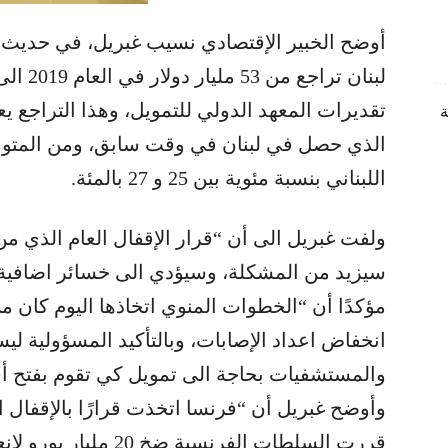
أوضح الخبير ​الإقتصاد​ي ​نسيب غبريل​، في حديث 
تقديرات ​المعهد الدولي​ للتمويل، وهذا التراجع يعو
ة
الذي حصل في لبنان في وقت سابق، ومن المتوقع
اللبناني​ بنسبة مئوية بين 25 و 27 بالمئة.
ولفت غبريل الى أن “قرار ​الإقفال​ العام الذي من
سيزيد من المشكلة، وسيؤدي الى خسائر اضافية نت
مؤكدًا أن “الخطوات المنوي اتخاذها اليوم كان
انخفاض اعداد ​الإصابات​، وبالتأكيد المسؤولية 
والمستشفيات بحاجة الى تمويل كي تقوم بفتح أقسا
وأوضح غبريل أن “​فرنسا​ اتخذت قرارًا بالإقفا
قررت السلطات الفرنسية 