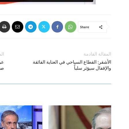
Share
المقالة القادمة
الم
الأشقر: القطاع السياحي في العناية الفائقة
عر
والإقفال سيؤثر سلباً
صا