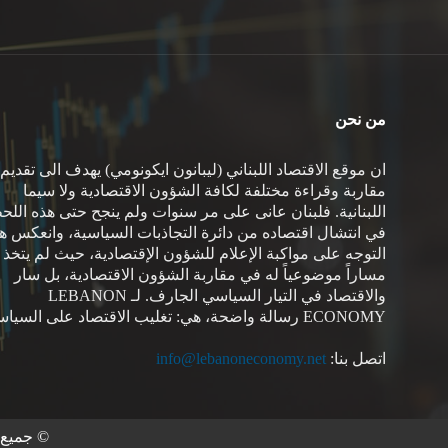
من نحن
ان موقع الاقتصاد اللبناني (ليبانون ايكونومي) يهدف الى تقديم
مقاربة وقراءة مختلفة لكافة الشؤون الاقتصادية ولا سيما
اللبنانية. فلبنان عانى على مر سنوات ولم ينجح حتى هذه اللح
في انتشال اقتصاده من دائرة التجاذبات السياسية، وانعكس هذ
التوجه على مواكبة الإعلام للشؤون الإقتصادية، حيث لم يتخذ
مساراً موضوعياً له في مقاربة الشؤون الاقتصادية، بل سار
والاقتصاد في التيار السياسي الجارف. لـ LEBANON
ECONOMY رسالة واضحة، هي: تغليب الاقتصاد على السياسة.
اتصل بنا:
info@lebanoneconomy.net
© جميع ا