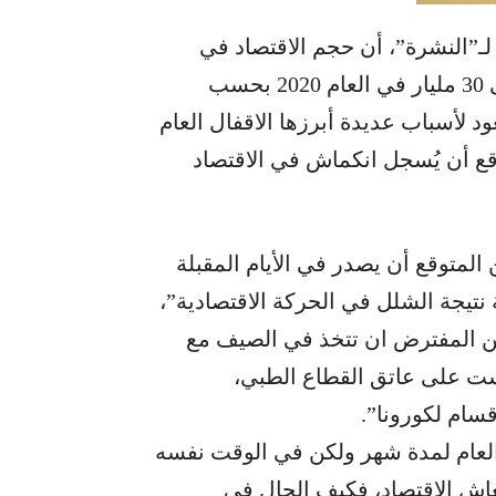
لـ”النشرة”، أن حجم الاقتصاد في ​
لبنان​ تراجع من 53 مليار ​دولار​ في العام 2019 الى 30 مليار في العام 2020 بحسب
د لأسباب عديدة أبرزها ​الاقفال​ العام
 أن يُسجل انكماش في ​الاقتصاد
 المتوقع أن يصدر في الأيام المقبلة
يجة الشلل في ​الحركة الاقتصادية​”،
 من المفترض ان تتخذ في الصيف مع
ليست على عاتق القطاع الطبي،
م ل​كورونا​”.
ل العام لمدة شهر ولكن في الوقت نفسه
ضخ 20 مليار يورو لإنعاش الإقتصاد، فكيف الحال في