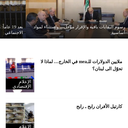
رسوم النفايات باقية والإقرار مؤجل… واستثناء لمواد
بعد 19 ع
أساسية
الاجتماعي
ملايين الدولارات للـmea في الخارج… لماذا لا
تحوّل الى لبنان؟
الإعلام
الإقتصادي
كارتيل الأفران رابح ـ رابح
الإعلام