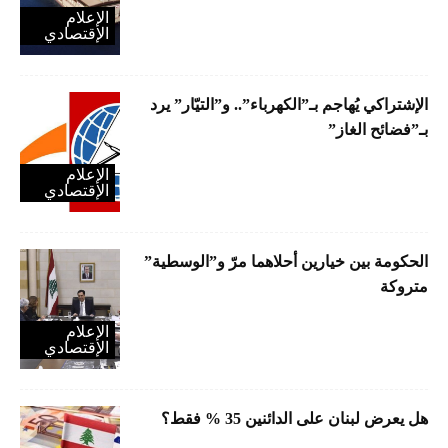
الإعلام
الإقتصادي
الإشتراكي يُهاجم بـ”الكهرباء”.. و”التيّار” يرد
بـ”فضائح الغاز”
الإعلام
الإقتصادي
الحكومة بين خيارين أحلاهما مرّ و”الوسطية”
متروكة
الإعلام
الإقتصادي
هل يعرض لبنان على الدائنين 35 % فقط؟