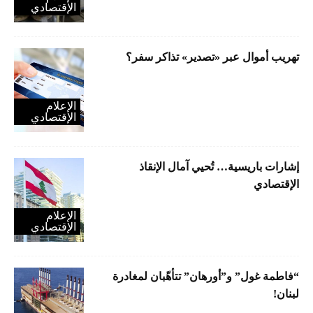
الإقتصادي
تهريب أموال عبر «تصدير» تذاكر سفر؟
الإعلام
الإقتصادي
إشارات باريسية… تُحيي آمال الإنقاذ
الإقتصادي
الإعلام
الإقتصادي
“فاطمة غول” و”أورهان” تتأهّبان لمغادرة
لبنان!