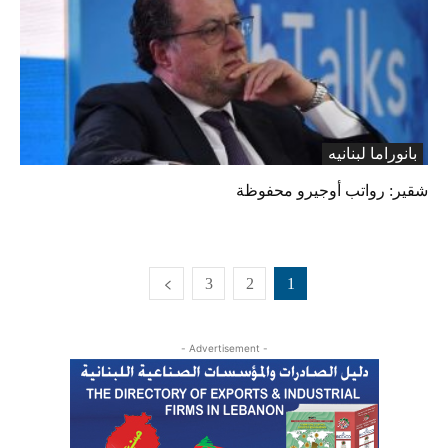
بانوراما لبنانیه
شقير: رواتب أوجيرو محفوظة
3
2
1
- Advertisement -