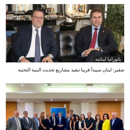
بانوراما لبنانیه
شقير: لبنان سيبدأ قريبا تنفيذ مشاريع تحديث البنية التحتية