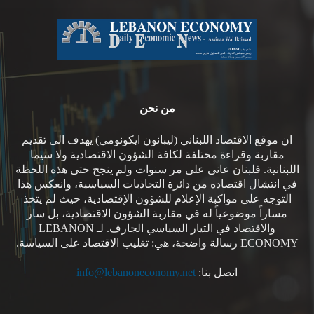
من نحن
ان موقع الاقتصاد اللبناني (ليبانون ايكونومي) يهدف الى تقديم
مقاربة وقراءة مختلفة لكافة الشؤون الاقتصادية ولا سيما
اللبنانية. فلبنان عانى على مر سنوات ولم ينجح حتى هذه اللحظة
في انتشال اقتصاده من دائرة التجاذبات السياسية، وانعكس هذا
التوجه على مواكبة الإعلام للشؤون الإقتصادية، حيث لم يتخذ
مساراً موضوعياً له في مقاربة الشؤون الاقتصادية، بل سار
والاقتصاد في التيار السياسي الجارف. لـ LEBANON
ECONOMY رسالة واضحة، هي: تغليب الاقتصاد على السياسة.
اتصل بنا:
info@lebanoneconomy.net