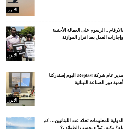
الابرز
بالارقام .. الرسوم على العمالة الأجنبية
وإجازات العمل بعد اقرار الموازنة
الابرز
مدير عام شركة Replast: اليوم إستدركنا
أهمية دور الصناعة اللبنانية
الابرز
الدولية للمعلومات تحدّد عدد اللبنانيين… كم
بلغ؟ وكيف تَوزَّع بحسب الطوائف؟