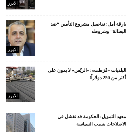
الابرز
بارقة أمل: تفاصيل مشروع التأمين “ضد
البطالة” وشروطه
الابرز
البلديات «فَرَطت»: «الريّس» لا يمون على
أكثر من 250 دولاراً!
الابرز
معهد التمويل: الحكومة قد تفشل في
الاصلاحات بسبب السياسة