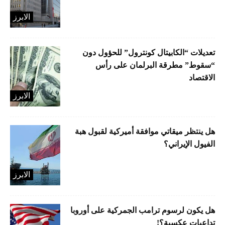
الابرز
تعديلات “الكابيتال كونترول” للحؤول دون
“سقوط” مطرقة البرلمان على رأس
الاقتصاد
الابرز
هل ينتظر ميقاتي موافقة أميركية لقبول هبة
الفيول الإيراني؟
الابرز
هل يكون لرسوم ترامب الجمركية على أوروبا
تداعيات عكسية؟!