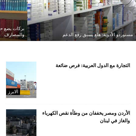
بركات يضع حدا
مستوردو الأدوية: هلع يسبق رفع الدعم
والمصارف
التجارة مع الدول العربية: فرص ضائعة
الابرز
الأردن ومصر يخففان من وطأة نقص الكهرباء
والغاز في لبنان