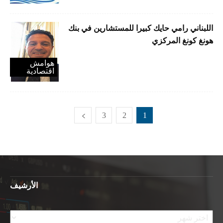
اللبناني رامي حايك كبيرا للمستشارين في بنك
هونغ كونغ المركزي
هوامش
اقتصادية
3
2
1
الأرشيف
الأرشيف