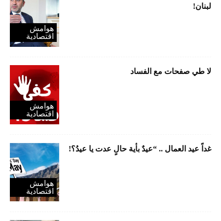
لبنان!
هوامش
اقتصادية
لا طي صفحات مع الفساد
هوامش
اقتصادية
غداً عيد العمال .. “عيدٌ بأية حالٍ عدت يا عيدُ؟!
هوامش
اقتصادية