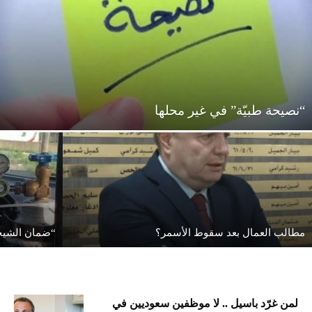
“نصيحة طبيّة” في غير محلها
مطالب العمال بعد سقوط الأسمر؟
“ضمان الشيخو
لمن غرّد باسيل .. لا موظفين سعوديين في